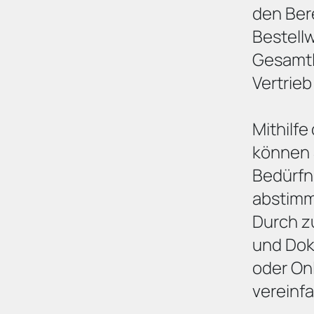
den Ber
Bestell
Gesamtl
Vertrieb
Mithilfe
können 
Bedürfn
abstimm
Durch z
und Do
oder Onl
vereinfa