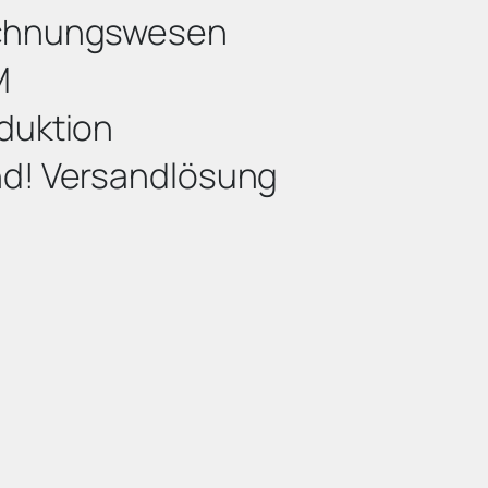
chnungswesen
M
duktion
d! Versandlösung