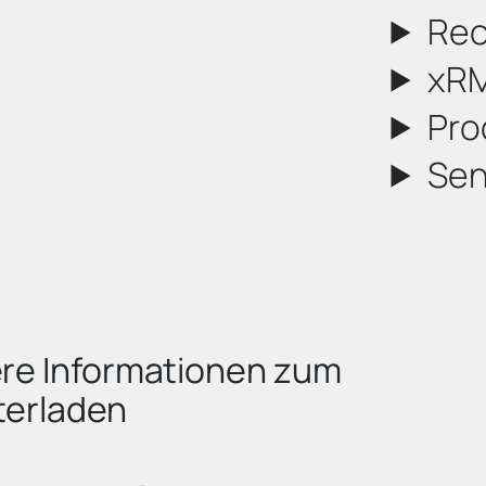
Re
xR
Pro
Sen
tere Informationen zum
terladen