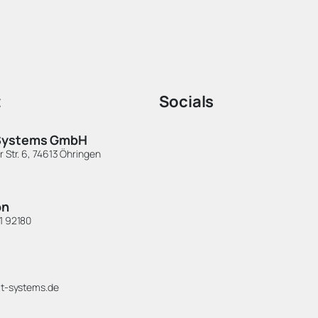
t
Socials
Systems GmbH
LinkedIn
 Str. 6, 74613 Öhringen
Instagram
XING
on
1 92180
l
it-systems.de