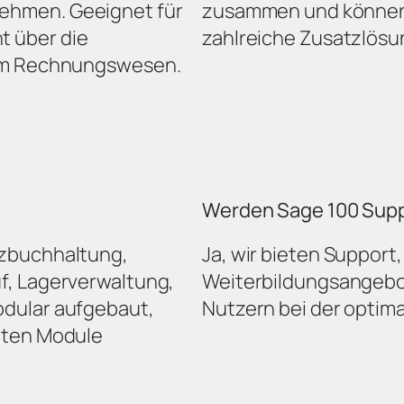
ehmen. Geeignet für
zusammen und können 
 über die
zahlreiche Zusatzlös
zum Rechnungswesen.
Werden Sage 100 Sup
nzbuchhaltung,
Ja, wir bieten Suppor
f, Lagerverwaltung,
Weiterbildungsangebot
odular aufgebaut,
Nutzern bei der optim
nten Module