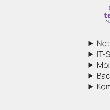
Net
IT-
Mon
Bac
Kom