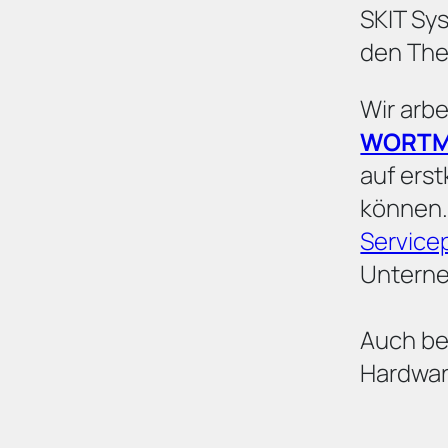
SKIT Sys
den The
Wir arb
WORT
auf erst
können.
Service
Untern
Auch bei
Hardware